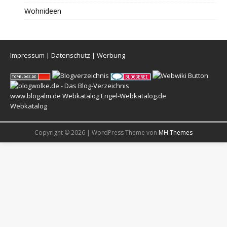
Wohnideen
Impressum
|
Datenschutz
|
Werbung
www.blogalm.de
Webkatalog
Engel-Webkatalog.de
Webkatalog
Copyright © 2026 | WordPress Theme von
MH Themes