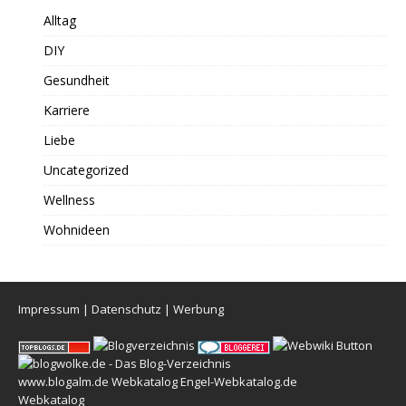
Alltag
DIY
Gesundheit
Karriere
Liebe
Uncategorized
Wellness
Wohnideen
Impressum
|
Datenschutz
|
Werbung
www.blogalm.de
Webkatalog
Engel-Webkatalog.de
Webkatalog