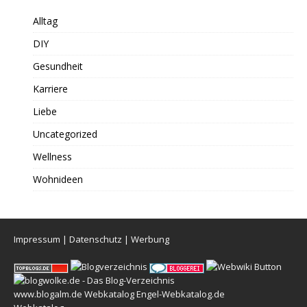
Alltag
DIY
Gesundheit
Karriere
Liebe
Uncategorized
Wellness
Wohnideen
Impressum
|
Datenschutz
|
Werbung
www.blogalm.de
Webkatalog
Engel-Webkatalog.de