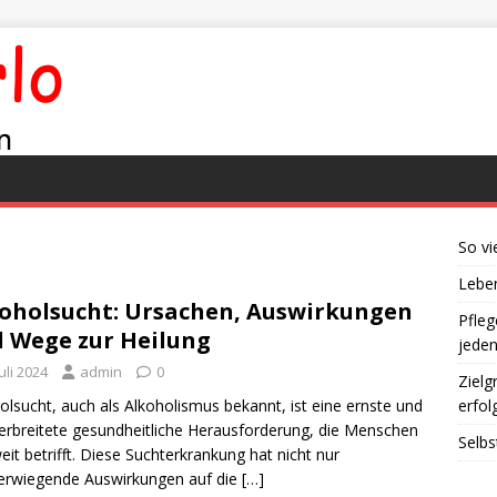
So vi
Leben
oholsucht: Ursachen, Auswirkungen
Pfleg
 Wege zur Heilung
jede
Juli 2024
admin
0
Zielg
olsucht, auch als Alkoholismus bekannt, ist eine ernste und
erfol
erbreitete gesundheitliche Herausforderung, die Menschen
Selbs
eit betrifft. Diese Suchterkrankung hat nicht nur
erwiegende Auswirkungen auf die
[…]