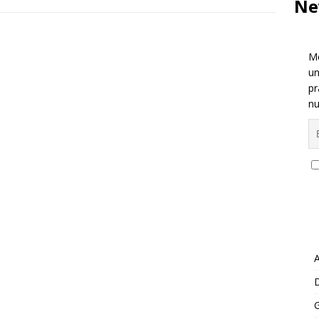
Ne
Me
un
pr
nu
A