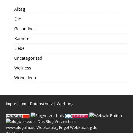
Alltag
DIY
Gesundheit
Karriere
Liebe
Uncategorized
Wellness
Wohnideen
Impressum
|
Datenschutz
|
Werbung
www.blogalm.de
Webkatalog
Engel-Webkatalog.de