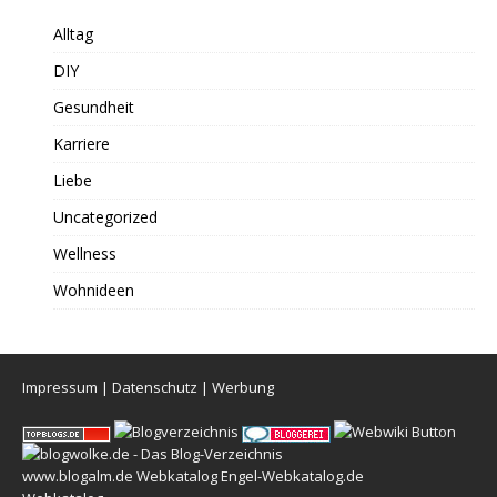
Alltag
DIY
Gesundheit
Karriere
Liebe
Uncategorized
Wellness
Wohnideen
Impressum
|
Datenschutz
|
Werbung
www.blogalm.de
Webkatalog
Engel-Webkatalog.de