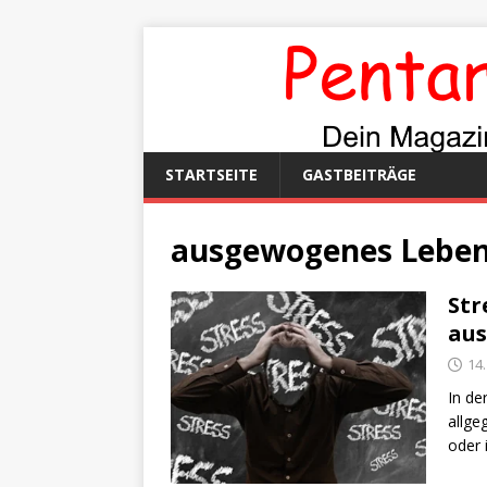
STARTSEITE
GASTBEITRÄGE
ausgewogenes Lebe
Str
au
14
In de
allge
oder 