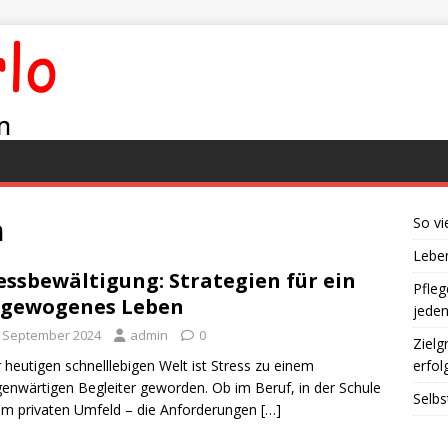
n
So vi
Leben
essbewältigung: Strategien für ein
Pfleg
sgewogenes Leben
jede
. September 2024
admin
0
Zielg
r heutigen schnelllebigen Welt ist Stress zu einem
erfol
genwärtigen Begleiter geworden. Ob im Beruf, in der Schule
Selbs
im privaten Umfeld – die Anforderungen
[…]