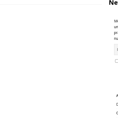
Ne
Me
un
pr
nu
A