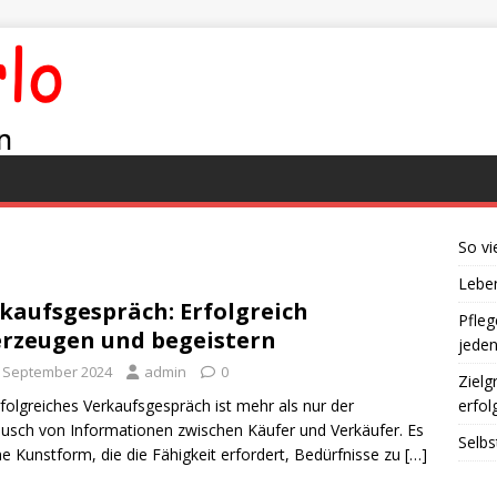
So vi
Leben
kaufsgespräch: Erfolgreich
Pfleg
rzeugen und begeistern
jede
. September 2024
admin
0
Zielg
rfolgreiches Verkaufsgespräch ist mehr als nur der
erfol
usch von Informationen zwischen Käufer und Verkäufer. Es
Selbs
ine Kunstform, die die Fähigkeit erfordert, Bedürfnisse zu
[…]