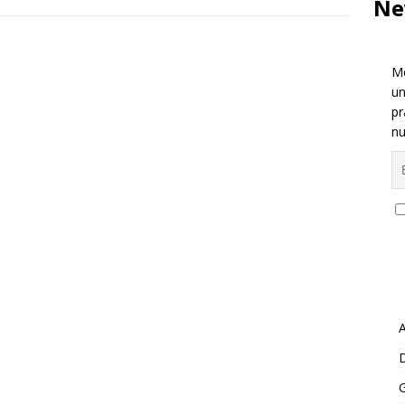
Ne
Me
un
pr
nu
A