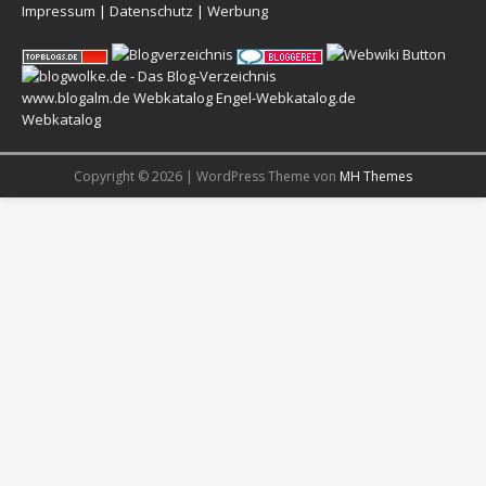
Impressum
|
Datenschutz
|
Werbung
www.blogalm.de
Webkatalog
Engel-Webkatalog.de
Webkatalog
Copyright © 2026 | WordPress Theme von
MH Themes