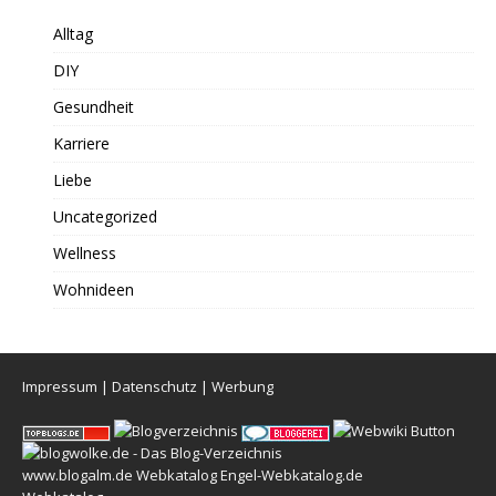
Alltag
DIY
Gesundheit
Karriere
Liebe
Uncategorized
Wellness
Wohnideen
Impressum
|
Datenschutz
|
Werbung
www.blogalm.de
Webkatalog
Engel-Webkatalog.de