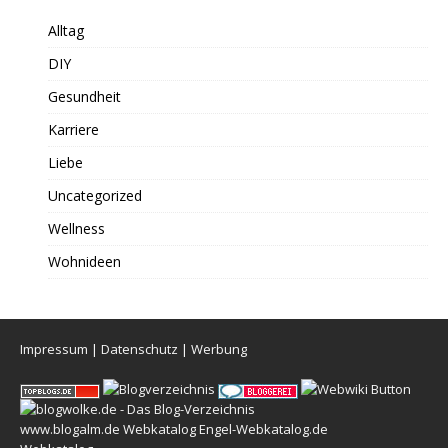
Alltag
DIY
Gesundheit
Karriere
Liebe
Uncategorized
Wellness
Wohnideen
Impressum
|
Datenschutz
|
Werbung
www.blogalm.de
Webkatalog
Engel-Webkatalog.de