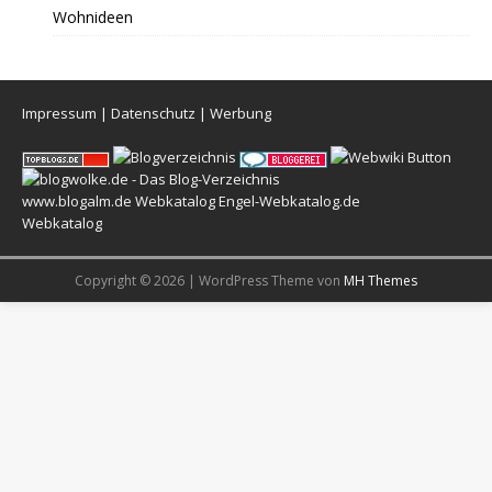
Wohnideen
Impressum
|
Datenschutz
|
Werbung
www.blogalm.de
Webkatalog
Engel-Webkatalog.de
Webkatalog
Copyright © 2026 | WordPress Theme von
MH Themes