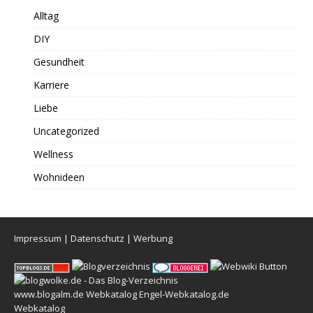
Alltag
DIY
Gesundheit
Karriere
Liebe
Uncategorized
Wellness
Wohnideen
Impressum
|
Datenschutz
|
Werbung
www.blogalm.de
Webkatalog
Engel-Webkatalog.de
Webkatalog