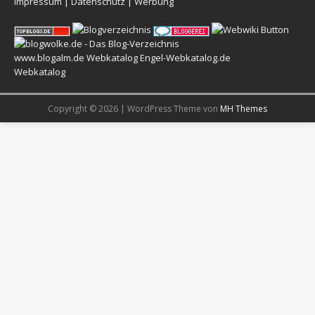
Impressum
|
Datenschutz
|
Werbung
www.blogalm.de
Webkatalog
Engel-Webkatalog.de
Webkatalog
Copyright © 2026 | WordPress Theme von
MH Themes