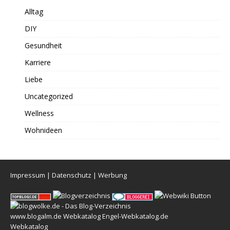
Alltag
DIY
Gesundheit
Karriere
Liebe
Uncategorized
Wellness
Wohnideen
Impressum
|
Datenschutz
|
Werbung
www.blogalm.de
Webkatalog
Engel-Webkatalog.de
Webkatalog