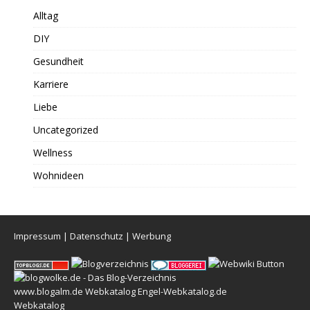
Alltag
DIY
Gesundheit
Karriere
Liebe
Uncategorized
Wellness
Wohnideen
Impressum
|
Datenschutz
|
Werbung
www.blogalm.de
Webkatalog
Engel-Webkatalog.de
Webkatalog