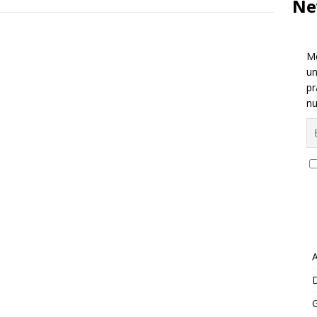
Ne
Me
un
pr
nu
A