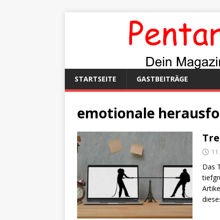
STARTSEITE
GASTBEITRÄGE
emotionale herausf
Tre
11.
Das T
tiefg
Artik
dies