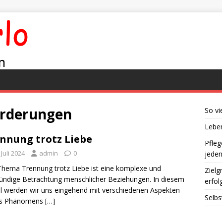
orderungen
So vi
Leben
nnung trotz Liebe
Pfleg
 Juli 2024
admin
0
jede
hema Trennung trotz Liebe ist eine komplexe und
Zielg
ründige Betrachtung menschlicher Beziehungen. In diesem
erfol
el werden wir uns eingehend mit verschiedenen Aspekten
Selbs
es Phänomens
[…]