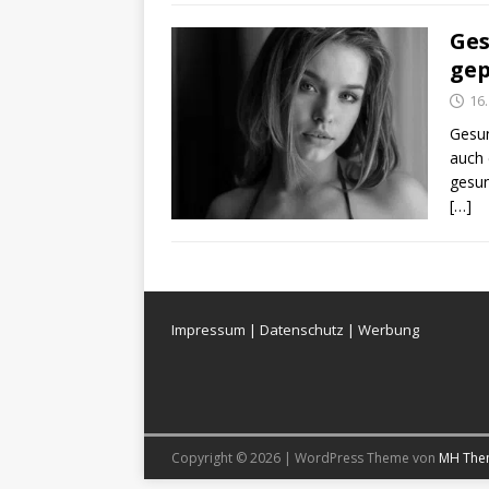
Ges
gep
16
Gesun
auch 
gesun
[…]
Impressum
|
Datenschutz
|
Werbung
Copyright © 2026 | WordPress Theme von
MH The