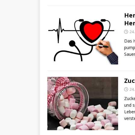
Her
Her
24
Das H
pumpt
Sauer
Zuc
24
Zucke
und s
Leben
verst