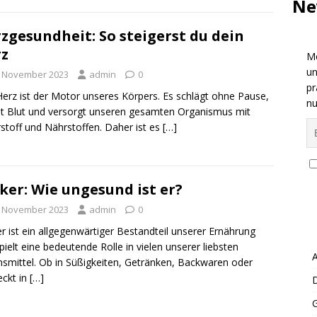
Ne
zgesundheit: So steigerst du dein
z
Me
un
. November 2023
admin
0
pr
erz ist der Motor unseres Körpers. Es schlägt ohne Pause,
nu
 Blut und versorgt unseren gesamten Organismus mit
stoff und Nährstoffen. Daher ist es
[…]
ker: Wie ungesund ist er?
. November 2023
admin
0
r ist ein allgegenwärtiger Bestandteil unserer Ernährung
pielt eine bedeutende Rolle in vielen unserer liebsten
A
smittel. Ob in Süßigkeiten, Getränken, Backwaren oder
eckt in
[…]