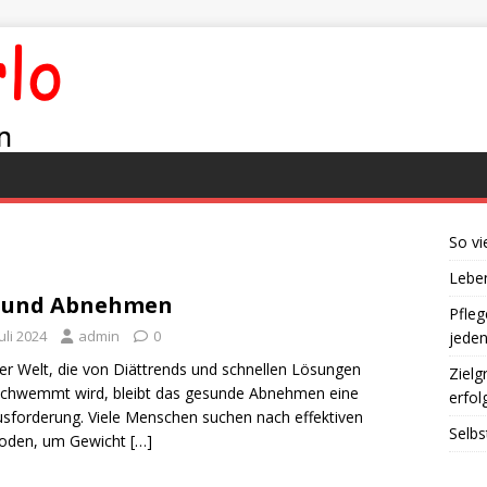
So vi
Leben
sund Abnehmen
Pfleg
Juli 2024
admin
0
jede
ner Welt, die von Diättrends und schnellen Lösungen
Zielg
chwemmt wird, bleibt das gesunde Abnehmen eine
erfol
sforderung. Viele Menschen suchen nach effektiven
Selbs
oden, um Gewicht
[…]