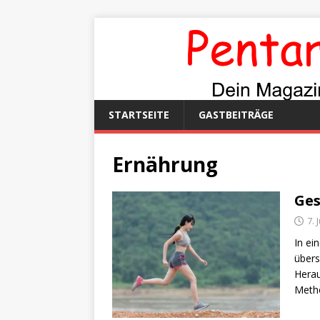
STARTSEITE
GASTBEITRÄGE
Ernährung
Ge
7. 
In ei
übers
Herau
Meth