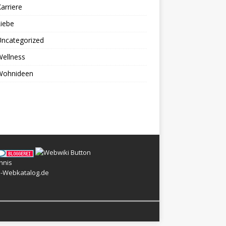
arriere
iebe
Uncategorized
ellness
Wohnideen
l-Webkatalog.de