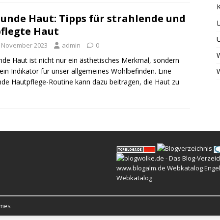
K
unde Haut: Tipps für strahlende und
L
flegte Haut
. November 2023
admin
0
W
de Haut ist nicht nur ein ästhetisches Merkmal, sondern
ein Indikator für unser allgemeines Wohlbefinden. Eine
de Hautpflege-Routine kann dazu beitragen, die Haut zu
www.blogalm.de
Webkatalog
Enge
Webkatalog
mes