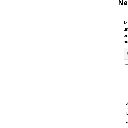
Ne
Me
un
pr
nu
A