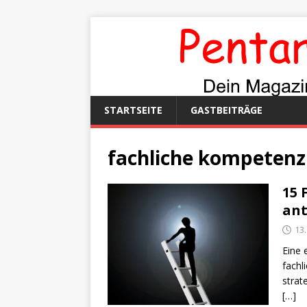
STARTSEITE
GASTBEITRÄGE
fachliche kompetenz
15 
ant
13.
Eine 
fachl
strat
[…]