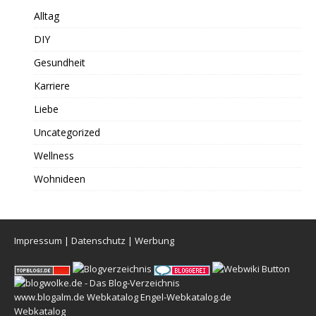
Alltag
DIY
Gesundheit
Karriere
Liebe
Uncategorized
Wellness
Wohnideen
Impressum
|
Datenschutz
|
Werbung
www.blogalm.de
Webkatalog
Engel-Webkatalog.de
Webkatalog