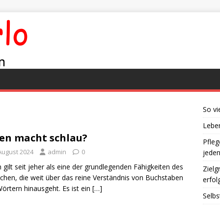
So vi
Leben
en macht schlau?
Pfleg
 August 2024
admin
0
jede
 gilt seit jeher als eine der grundlegenden Fähigkeiten des
Zielg
hen, die weit über das reine Verständnis von Buchstaben
erfol
örtern hinausgeht. Es ist ein
[…]
Selbs