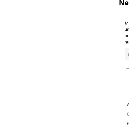
Ne
Me
un
pr
nu
A