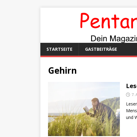
STARTSEITE
GASTBEITRÄGE
Gehirn
Les
7.
Lesen
Mensc
und W