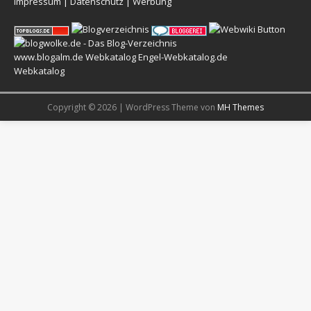
Impressum
|
Datenschutz
|
Werbung
www.blogalm.de
Webkatalog
Engel-Webkatalog.de
Webkatalog
Copyright © 2026 | WordPress Theme von
MH Themes