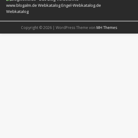
www.blogalm.de
Webkatalog
Engel-Webkatalog.de
Webkatalog
Copyright © 2026 | WordPress Theme von
MH Themes