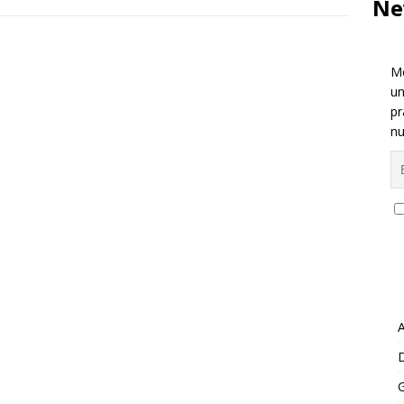
Ne
Me
un
pr
nu
A