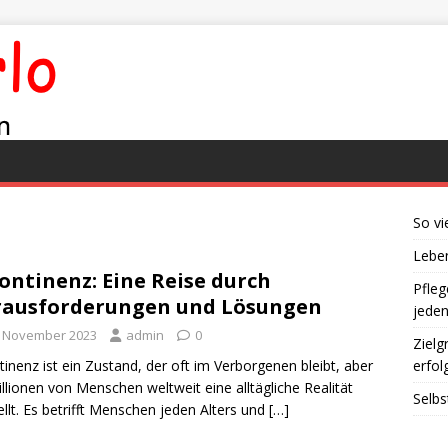
So vi
Leben
ontinenz: Eine Reise durch
Pfleg
ausforderungen und Lösungen
jede
. November 2023
admin
0
Zielg
tinenz ist ein Zustand, der oft im Verborgenen bleibt, aber
erfol
illionen von Menschen weltweit eine alltägliche Realität
Selbs
ellt. Es betrifft Menschen jeden Alters und
[…]