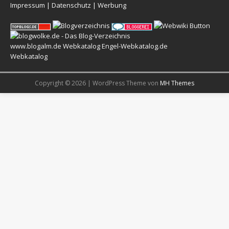
Impressum
|
Datenschutz
|
Werbung
www.blogalm.de
Webkatalog
Engel-Webkatalog.de
Webkatalog
Copyright © 2026 | WordPress Theme von
MH Themes