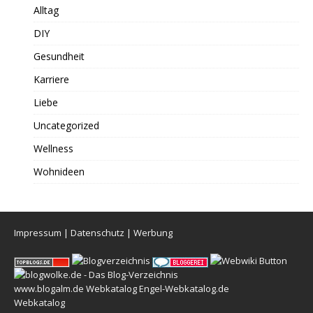
Alltag
DIY
Gesundheit
Karriere
Liebe
Uncategorized
Wellness
Wohnideen
Impressum
|
Datenschutz
|
Werbung
www.blogalm.de
Webkatalog
Engel-Webkatalog.de
Webkatalog