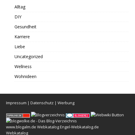
Alltag
DIY
Gesundheit
Karriere
Liebe
Uncategorized
Wellness
Wohnideen
Impressum
|
Datenschutz
|
Werbung
www.blogalm.de
Webkatalog
Engel-Webkatalog.de
Webkatalog