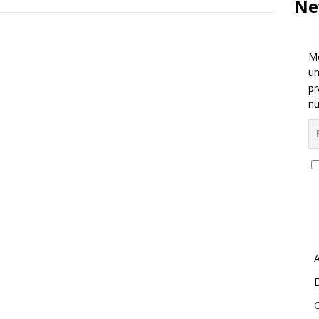
Ne
Me
un
pr
nu
A