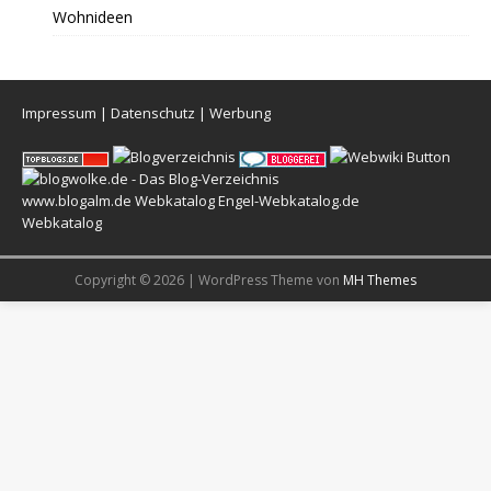
Wohnideen
Impressum
|
Datenschutz
|
Werbung
www.blogalm.de
Webkatalog
Engel-Webkatalog.de
Webkatalog
Copyright © 2026 | WordPress Theme von
MH Themes