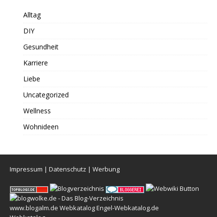
Alltag
DIY
Gesundheit
Karriere
Liebe
Uncategorized
Wellness
Wohnideen
Impressum
|
Datenschutz
|
Werbung
www.blogalm.de
Webkatalog
Engel-Webkatalog.de