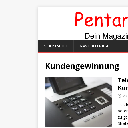
STARTSEITE
GASTBEITRÄGE
Kundengewinnung
Tel
Ku
29
Telef
poten
zu ge
Strat