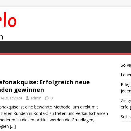
So vi
Leben
efonakquise: Erfolgreich neue
Pfleg
nden gewinnen
jede
. August 2024
admin
0
Zielg
onakquise ist eine bewährte Methode, um direkt mit
erfol
ziellen Kunden in Kontakt zu treten und Verkaufschancen
Selbs
nerieren. In diesem Artikel werden die Grundlagen,
egien
[…]