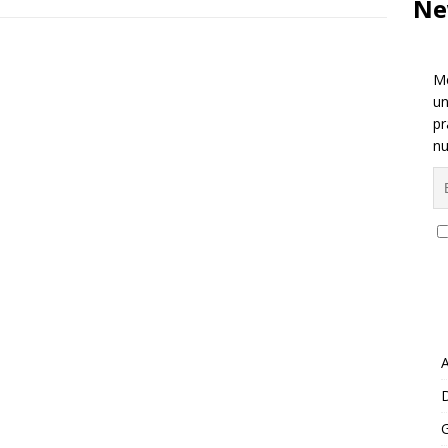
Ne
Me
un
pr
nu
A