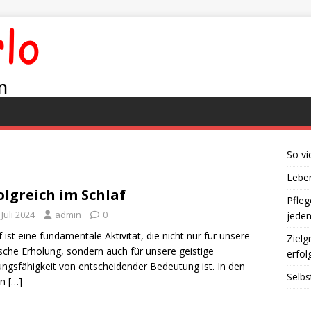
So vi
Leben
olgreich im Schlaf
Pfleg
 Juli 2024
admin
0
jede
f ist eine fundamentale Aktivität, die nicht nur für unsere
Zielg
sche Erholung, sondern auch für unsere geistige
erfol
ungsfähigkeit von entscheidender Bedeutung ist. In den
Selbs
en
[…]