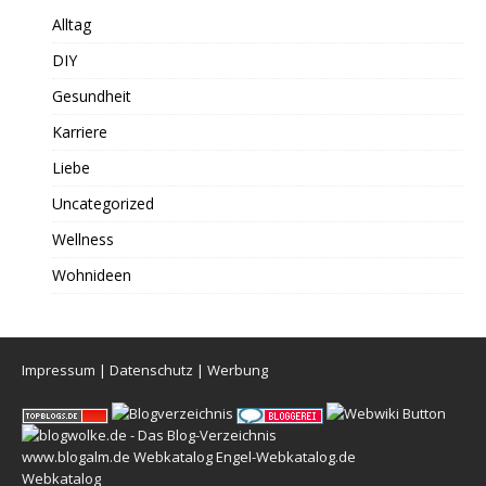
Alltag
DIY
Gesundheit
Karriere
Liebe
Uncategorized
Wellness
Wohnideen
Impressum
|
Datenschutz
|
Werbung
www.blogalm.de
Webkatalog
Engel-Webkatalog.de
Webkatalog