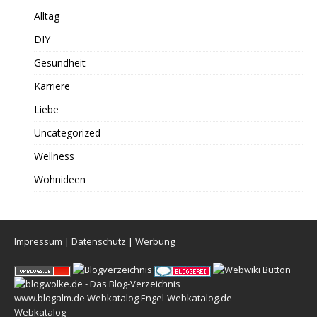
Alltag
DIY
Gesundheit
Karriere
Liebe
Uncategorized
Wellness
Wohnideen
Impressum
|
Datenschutz
|
Werbung
www.blogalm.de
Webkatalog
Engel-Webkatalog.de
Webkatalog