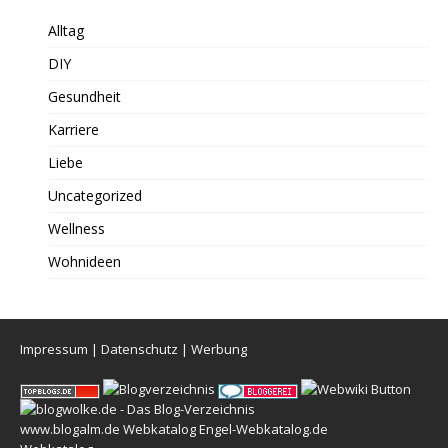
Alltag
DIY
Gesundheit
Karriere
Liebe
Uncategorized
Wellness
Wohnideen
Impressum
|
Datenschutz
|
Werbung
www.blogalm.de
Webkatalog
Engel-Webkatalog.de