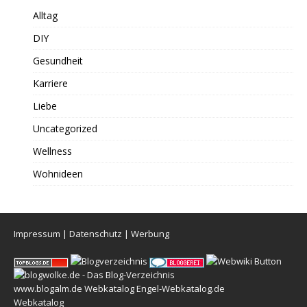
Alltag
DIY
Gesundheit
Karriere
Liebe
Uncategorized
Wellness
Wohnideen
Impressum
|
Datenschutz
|
Werbung
www.blogalm.de
Webkatalog
Engel-Webkatalog.de
Webkatalog