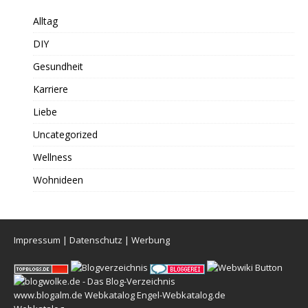
Alltag
DIY
Gesundheit
Karriere
Liebe
Uncategorized
Wellness
Wohnideen
Impressum
|
Datenschutz
|
Werbung
www.blogalm.de
Webkatalog
Engel-Webkatalog.de