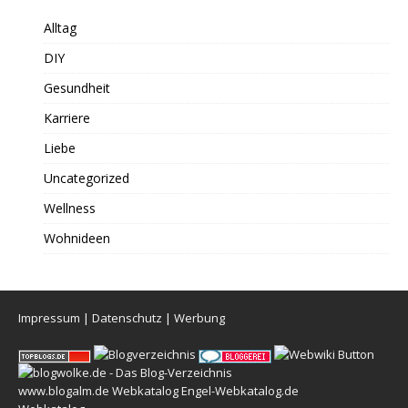
Alltag
DIY
Gesundheit
Karriere
Liebe
Uncategorized
Wellness
Wohnideen
Impressum
|
Datenschutz
|
Werbung
www.blogalm.de
Webkatalog
Engel-Webkatalog.de