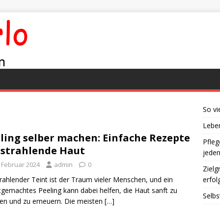
So vi
Leben
ling selber machen: Einfache Rezepte
Pfleg
 strahlende Haut
jede
. Februar 2024
admin
0
Zielg
trahlender Teint ist der Traum vieler Menschen, und ein
erfol
tgemachtes Peeling kann dabei helfen, die Haut sanft zu
Selbs
gen und zu erneuern. Die meisten
[…]