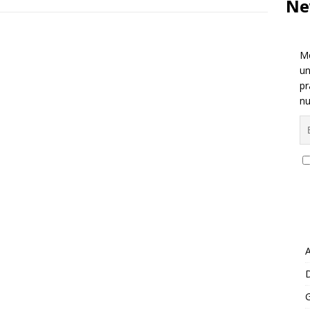
Ne
Me
un
pr
nu
A