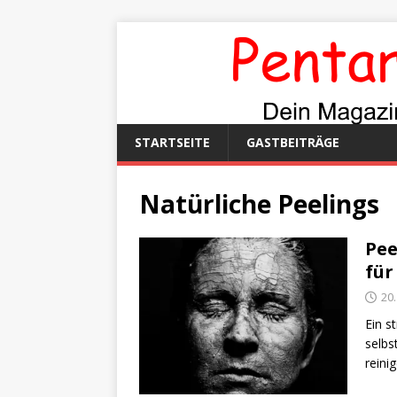
STARTSEITE
GASTBEITRÄGE
Natürliche Peelings
Pee
für
20
Ein s
selbs
reini