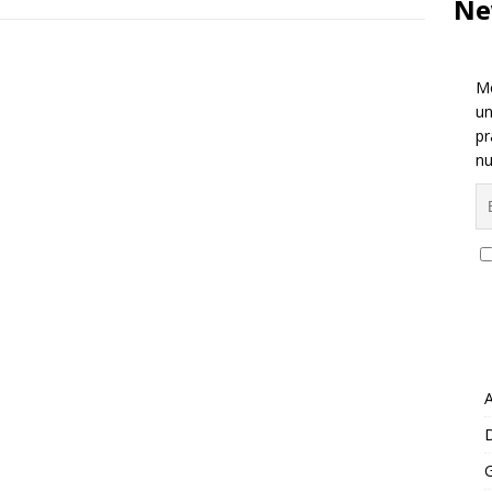
Ne
Me
un
pr
nu
A