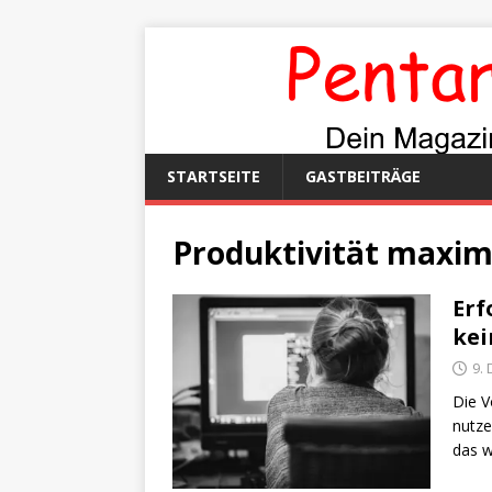
STARTSEITE
GASTBEITRÄGE
Produktivität maxim
Erf
kei
9.
Die V
nutze
das w