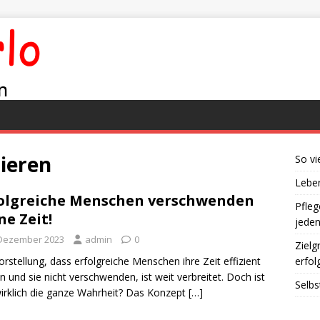
ieren
So vi
Leben
olgreiche Menschen verschwenden
Pfleg
ne Zeit!
jede
 Dezember 2023
admin
0
Zielg
orstellung, dass erfolgreiche Menschen ihre Zeit effizient
erfol
n und sie nicht verschwenden, ist weit verbreitet. Doch ist
Selbs
irklich die ganze Wahrheit? Das Konzept
[…]