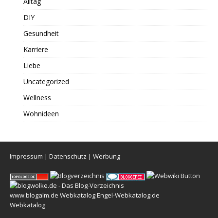
Alltag
DIY
Gesundheit
Karriere
Liebe
Uncategorized
Wellness
Wohnideen
Impressum
|
Datenschutz
|
Werbung
www.blogalm.de
Webkatalog
Engel-Webkatalog.de
Webkatalog