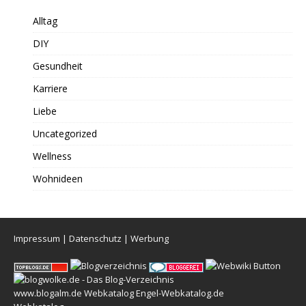
Alltag
DIY
Gesundheit
Karriere
Liebe
Uncategorized
Wellness
Wohnideen
Impressum
|
Datenschutz
|
Werbung
www.blogalm.de
Webkatalog
Engel-Webkatalog.de