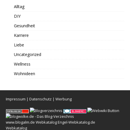
Alltag
DIY
Gesundheit
Karriere
Liebe
Uncategorized
Wellness
Wohnideen
Impressum
|
Datenschutz
|
Werbung
www.blogalm.de
Webkatalog
Engel-Webkatalog.de
Webkatalog