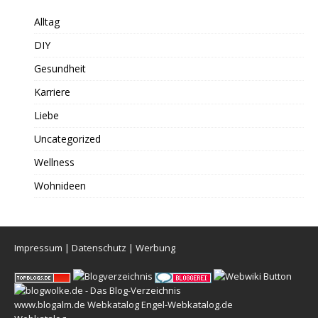
Alltag
DIY
Gesundheit
Karriere
Liebe
Uncategorized
Wellness
Wohnideen
Impressum
|
Datenschutz
|
Werbung
www.blogalm.de
Webkatalog
Engel-Webkatalog.de