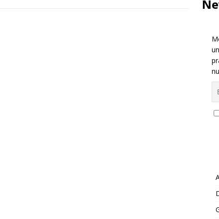
Ne
Me
un
pr
nu
A