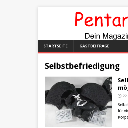
STARTSEITE
GASTBEITRÄGE
Selbstbefriedigung
Sel
mög
22
Selbs
für v
Körpe