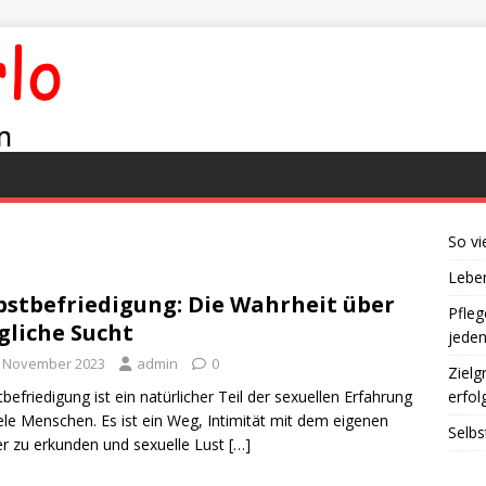
So vi
Leben
bstbefriedigung: Die Wahrheit über
Pfleg
liche Sucht
jede
. November 2023
admin
0
Zielg
tbefriedigung ist ein natürlicher Teil der sexuellen Erfahrung
erfol
iele Menschen. Es ist ein Weg, Intimität mit dem eigenen
Selbs
r zu erkunden und sexuelle Lust
[…]