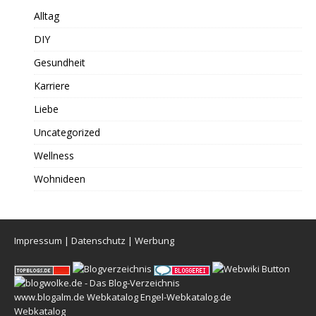
Alltag
DIY
Gesundheit
Karriere
Liebe
Uncategorized
Wellness
Wohnideen
Impressum
|
Datenschutz
|
Werbung
www.blogalm.de
Webkatalog
Engel-Webkatalog.de
Webkatalog