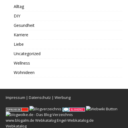
Alltag
DIY
Gesundheit
Karriere
Liebe
Uncategorized
Wellness
Wohnideen
Impressum
|
Datenschutz
|
Werbung
www.blogalm.de
Webkatalog
Engel-Webkatalog.de
Webkatalog