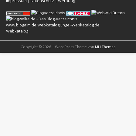
Impressum
|
Datenschutz
|
Werbung
www.blogalm.de
Webkatalog
Engel-Webkatalog.de
Webkatalog
Copyright © 2026 | WordPress Theme von
MH Themes