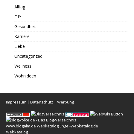
Alltag
DIY
Gesundheit
Karriere
Liebe
Uncategorized
Wellness
Wohnideen
Impressum
|
Datenschutz
|
Werbung
www.blogalm.de
Webkatalog
Engel-Webkatalog.de
Webkatalog