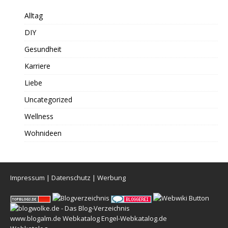
Alltag
DIY
Gesundheit
Karriere
Liebe
Uncategorized
Wellness
Wohnideen
Impressum
|
Datenschutz
|
Werbung
www.blogalm.de
Webkatalog
Engel-Webkatalog.de